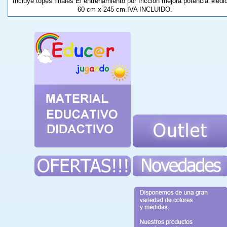
Incluye topes finales El entrenamiento por fricción mejora potencia.Medi
60 cm x 245 cm.IVA INCLUIDO.