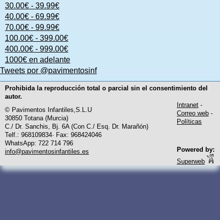
30.00€ - 39.99€
40.00€ - 69.99€
70.00€ - 99.99€
100.00€ - 399.00€
400.00€ - 999.00€
1000€ en adelante
Tweets por @pavimentosinf
Prohibida la reproducción total o parcial sin el consentimiento del
autor.
Intranet
-
© Pavimentos Infantiles,S.L.U
Correo web
-
30850 Totana (Murcia)
Políticas
C./ Dr. Sanchis, Bj. 6A (Con C./ Esq. Dr. Marañón)
Telf.: 968109834· Fax: 968424046
WhatsApp: 722 714 796
Powered by:
info@pavimentosinfantiles.es
Superweb