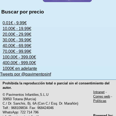
Buscar por precio
0.01€ - 9.99€
10.00€ - 19.99€
20.00€ - 29.99€
30.00€ - 39.99€
40.00€ - 69.99€
70.00€ - 99.99€
100.00€ - 399.00€
400.00€ - 999.00€
1000€ en adelante
Tweets por @pavimentosinf
Prohibida la reproducción total o parcial sin el consentimiento del
autor.
Intranet
-
© Pavimentos Infantiles,S.L.U
Correo web
-
30850 Totana (Murcia)
Políticas
C./ Dr. Sanchis, Bj. 6A (Con C./ Esq. Dr. Marañón)
Telf.: 968109834· Fax: 968424046
WhatsApp: 722 714 796
Powered by: