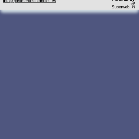
info@pavimentosinfantiles.es
Superweb