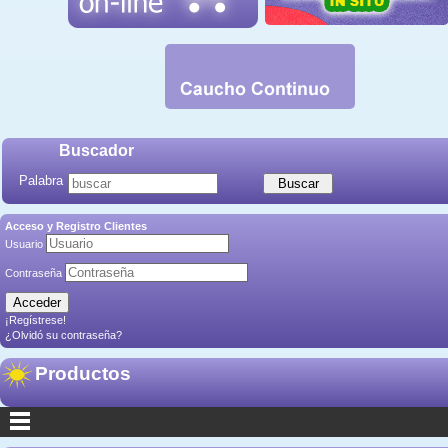
Buscador
Palabra
Acceso y Registro Clientes
Usuario
Contraseña
¡Regístrese!
¿Olvidó su contraseña?
Productos