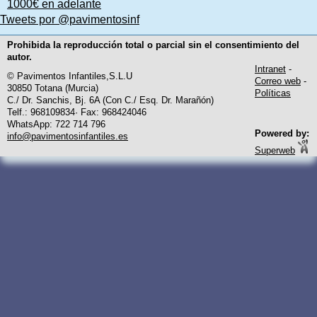
1000€ en adelante
Tweets por @pavimentosinf
Prohibida la reproducción total o parcial sin el consentimiento del
autor.
Intranet
-
© Pavimentos Infantiles,S.L.U
Correo web
-
30850 Totana (Murcia)
Políticas
C./ Dr. Sanchis, Bj. 6A (Con C./ Esq. Dr. Marañón)
Telf.: 968109834· Fax: 968424046
WhatsApp: 722 714 796
Powered by:
info@pavimentosinfantiles.es
Superweb