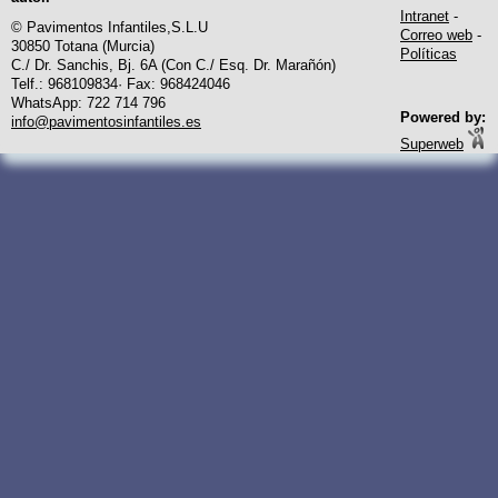
Intranet
-
© Pavimentos Infantiles,S.L.U
Correo web
-
30850 Totana (Murcia)
Políticas
C./ Dr. Sanchis, Bj. 6A (Con C./ Esq. Dr. Marañón)
Telf.: 968109834· Fax: 968424046
WhatsApp: 722 714 796
Powered by:
info@pavimentosinfantiles.es
Superweb