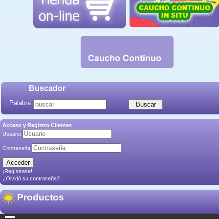
Buscador
Palabra
Acceso y Registro Clientes
Usuario
Contraseña
¡Regístrese!
¿Olvidó su contraseña?
Productos