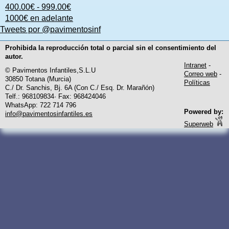
400.00€ - 999.00€
1000€ en adelante
Tweets por @pavimentosinf
Prohibida la reproducción total o parcial sin el consentimiento del
autor.
Intranet
-
© Pavimentos Infantiles,S.L.U
Correo web
-
30850 Totana (Murcia)
Políticas
C./ Dr. Sanchis, Bj. 6A (Con C./ Esq. Dr. Marañón)
Telf.: 968109834· Fax: 968424046
WhatsApp: 722 714 796
Powered by:
info@pavimentosinfantiles.es
Superweb