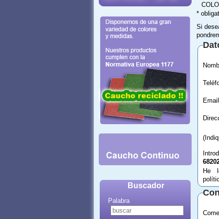
COLO
* obliga
Si dese
pondrem
Dat
Email
(Indi
Intro
6820
He l
polít
Buscador
Con
Palabra
Comen