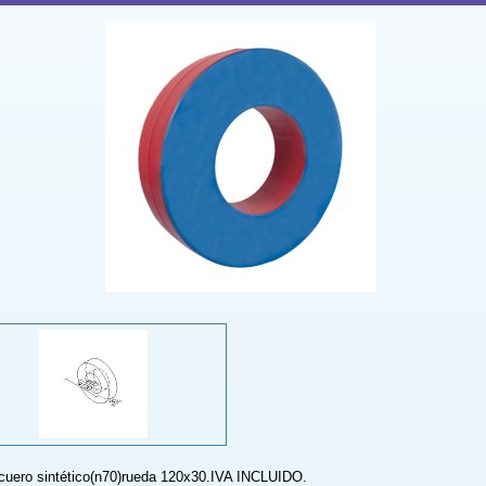
.cuero sintético(n70)rueda 120x30.IVA INCLUIDO.