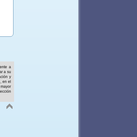
mente a
ar a su
ación y
, en el
 mayor
ección