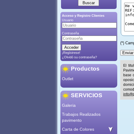
Acceso y Registro Clientes
Usuario
Contraseña
(*) Cam
¡Regístrese!
¿Olvidó su contraseña?
El tit
Productos
Pavime
base d
Outlet
oposic
domic
comod
SERVICIOS
info@p
Galeria
Trabajos Realizados
pavimento
Carta de Colores