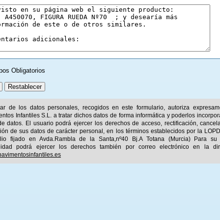
pos Obligatorios
ular de los datos personales, recogidos en este formulario, autoriza expresa
ntos Infantiles S.L. a tratar dichos datos de forma informática y poderlos incorpor
e datos. El usuario podrá ejercer los derechos de acceso, rectificación, cancel
ión de sus datos de carácter personal, en los términos establecidos por la LOPD
ilio fijado en Avda.Rambla de la Santa,nº40 Bj.A Totana (Murcia) Para su
idad podrá ejercer los derechos también por correo electrónico en la dir
avimentosinfantiles.es