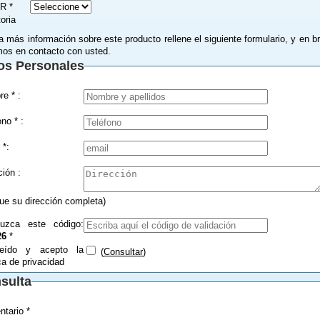
R *
toria
a más información sobre este producto rellene el siguiente formulario, y en b
os en contacto con usted.
os Personales
Nombre * :
Teléfono * :
 *:
Dirección :
que su dirección completa)
duzca este código:
26
*
eído y acepto la
(
Consultar
)
ica de privacidad
sulta
tario *