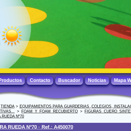
Productos
Contacto
Buscador
Noticias
Mapa 
>
TIENDA
>
EQUIPAMIENTOS PARA GUARDERIAS ,COLEGIOS, INSTALA
IVAS...
>
FOAM Y FOAM RECUBIERTO
>
FIGURAS CUERO SINTE
 RUEDA Nº70
RA RUEDA Nº70 ·
Ref.: A450070