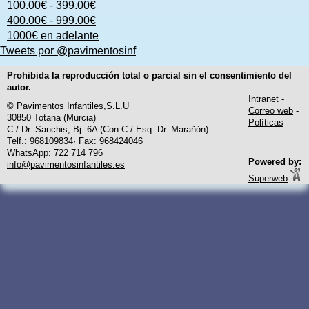
100.00€ - 399.00€
400.00€ - 999.00€
1000€ en adelante
Tweets por @pavimentosinf
Prohibida la reproducción total o parcial sin el consentimiento del
autor.
Intranet
-
© Pavimentos Infantiles,S.L.U
Correo web
-
30850 Totana (Murcia)
Políticas
C./ Dr. Sanchis, Bj. 6A (Con C./ Esq. Dr. Marañón)
Telf.: 968109834· Fax: 968424046
WhatsApp: 722 714 796
Powered by:
info@pavimentosinfantiles.es
Superweb