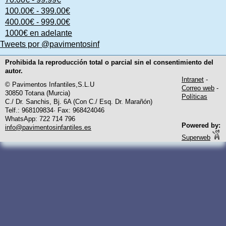
100.00€ - 399.00€
400.00€ - 999.00€
1000€ en adelante
Tweets por @pavimentosinf
Prohibida la reproducción total o parcial sin el consentimiento del
autor.
Intranet
-
© Pavimentos Infantiles,S.L.U
Correo web
-
30850 Totana (Murcia)
Políticas
C./ Dr. Sanchis, Bj. 6A (Con C./ Esq. Dr. Marañón)
Telf.: 968109834· Fax: 968424046
WhatsApp: 722 714 796
Powered by:
info@pavimentosinfantiles.es
Superweb