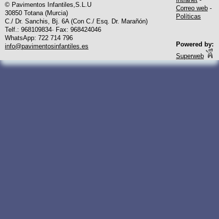
© Pavimentos Infantiles,S.L.U
Correo web
-
30850 Totana (Murcia)
Políticas
C./ Dr. Sanchis, Bj. 6A (Con C./ Esq. Dr. Marañón)
Telf.: 968109834· Fax: 968424046
WhatsApp: 722 714 796
Powered by:
info@pavimentosinfantiles.es
Superweb