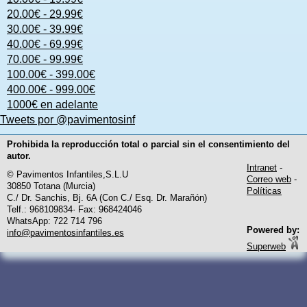
20.00€ - 29.99€
30.00€ - 39.99€
40.00€ - 69.99€
70.00€ - 99.99€
100.00€ - 399.00€
400.00€ - 999.00€
1000€ en adelante
Tweets por @pavimentosinf
Prohibida la reproducción total o parcial sin el consentimiento del
autor.
Intranet
-
© Pavimentos Infantiles,S.L.U
Correo web
-
30850 Totana (Murcia)
Políticas
C./ Dr. Sanchis, Bj. 6A (Con C./ Esq. Dr. Marañón)
Telf.: 968109834· Fax: 968424046
WhatsApp: 722 714 796
Powered by:
info@pavimentosinfantiles.es
Superweb