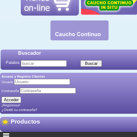
Buscador
Palabra
Acceso y Registro Clientes
Usuario
Contraseña
¡Regístrese!
¿Olvidó su contraseña?
Productos