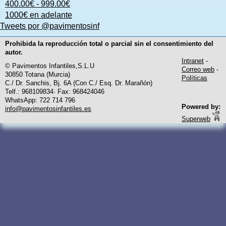
400.00€ - 999.00€
1000€ en adelante
Tweets por @pavimentosinf
Prohibida la reproducción total o parcial sin el consentimiento del
autor.
Intranet
-
© Pavimentos Infantiles,S.L.U
Correo web
-
30850 Totana (Murcia)
Políticas
C./ Dr. Sanchis, Bj. 6A (Con C./ Esq. Dr. Marañón)
Telf.: 968109834· Fax: 968424046
WhatsApp: 722 714 796
Powered by:
info@pavimentosinfantiles.es
Superweb