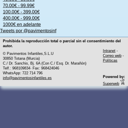
70.00€ - 99.99€
100.00€ - 399.00€
400.00€ - 999.00€
1000€ en adelante
Tweets por @pavimentosinf
Prohibida la reproducción total o parcial sin el consentimiento del
autor.
Intranet
-
© Pavimentos Infantiles,S.L.U
Correo web
-
30850 Totana (Murcia)
Políticas
C./ Dr. Sanchis, Bj. 6A (Con C./ Esq. Dr. Marañón)
Telf.: 968109834· Fax: 968424046
WhatsApp: 722 714 796
Powered by:
info@pavimentosinfantiles.es
Superweb