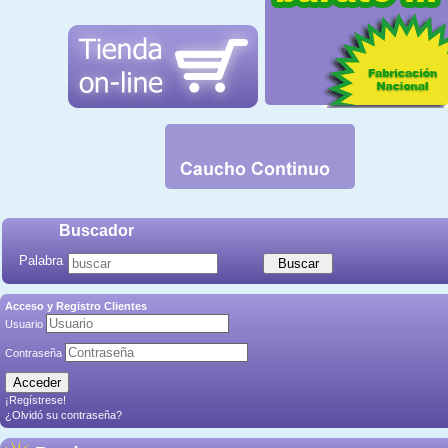
Buscador
Palabra
Acceso y Registro Clientes
Usuario
Contraseña
¡Regístrese!
¿Olvidó su contraseña?