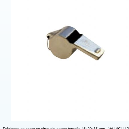
Fabricado en acero,se sirve sin correa,tamaño 45x20x15 mm. IVA INCLUI