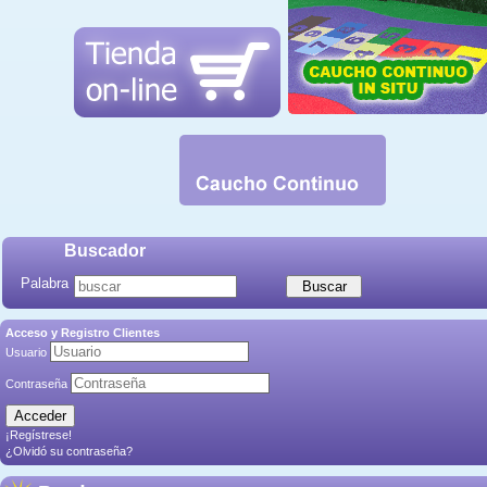
Buscador
Palabra
Acceso y Registro Clientes
Usuario
Contraseña
¡Regístrese!
¿Olvidó su contraseña?