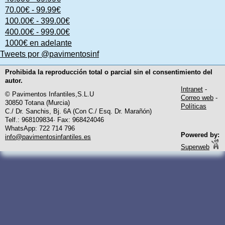
70.00€ - 99.99€
100.00€ - 399.00€
400.00€ - 999.00€
1000€ en adelante
Tweets por @pavimentosinf
Prohibida la reproducción total o parcial sin el consentimiento del
autor.
Intranet
-
© Pavimentos Infantiles,S.L.U
Correo web
-
30850 Totana (Murcia)
Políticas
C./ Dr. Sanchis, Bj. 6A (Con C./ Esq. Dr. Marañón)
Telf.: 968109834· Fax: 968424046
WhatsApp: 722 714 796
Powered by:
info@pavimentosinfantiles.es
Superweb