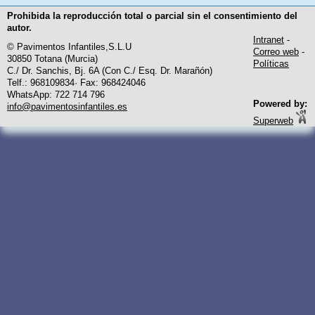
Prohibida la reproducción total o parcial sin el consentimiento del
autor.
Intranet
-
© Pavimentos Infantiles,S.L.U
Correo web
-
30850 Totana (Murcia)
Políticas
C./ Dr. Sanchis, Bj. 6A (Con C./ Esq. Dr. Marañón)
Telf.: 968109834· Fax: 968424046
WhatsApp: 722 714 796
Powered by:
info@pavimentosinfantiles.es
Superweb