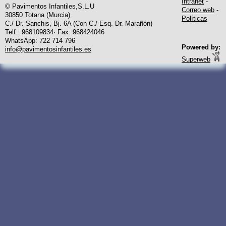
Intranet
-
© Pavimentos Infantiles,S.L.U
Correo web
-
30850 Totana (Murcia)
Políticas
C./ Dr. Sanchis, Bj. 6A (Con C./ Esq. Dr. Marañón)
Telf.: 968109834· Fax: 968424046
WhatsApp: 722 714 796
Powered by:
info@pavimentosinfantiles.es
Superweb