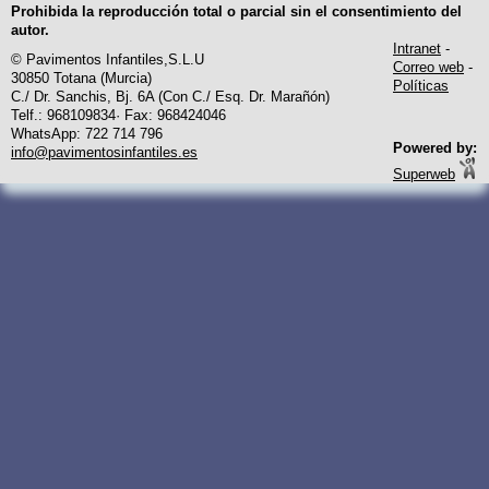
Prohibida la reproducción total o parcial sin el consentimiento del
autor.
Intranet
-
© Pavimentos Infantiles,S.L.U
Correo web
-
30850 Totana (Murcia)
Políticas
C./ Dr. Sanchis, Bj. 6A (Con C./ Esq. Dr. Marañón)
Telf.: 968109834· Fax: 968424046
WhatsApp: 722 714 796
Powered by:
info@pavimentosinfantiles.es
Superweb