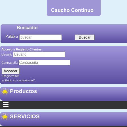
Buscador
Palabra
Acceso y Registro Clientes
Usuario
Contraseña
¡Regístrese!
¿Olvidó su contraseña?
Productos
SERVICIOS