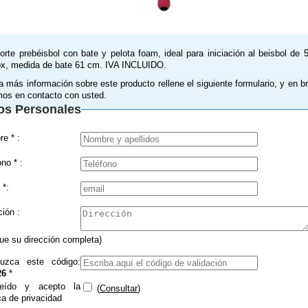
orte prebéisbol con bate y pelota foam, ideal para iniciación al beisbol de 
x, medida de bate 61 cm. IVA INCLUIDO.
a más información sobre este producto rellene el siguiente formulario, y en b
os en contacto con usted.
os Personales
Nombre * :
Teléfono * :
 *:
Dirección :
que su dirección completa)
duzca este código:
26
*
eído y acepto la
(
Consultar
)
ica de privacidad