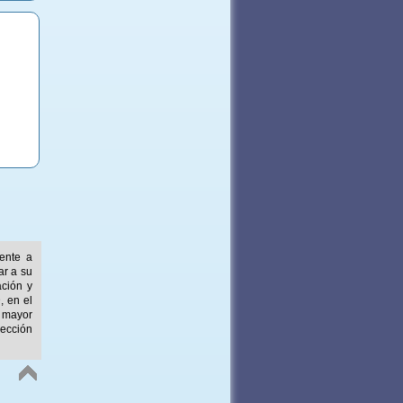
mente a
ar a su
ación y
, en el
 mayor
ección