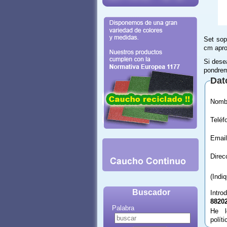
Set sop
cm apro
Si dese
pondrem
Dat
Email
(Indi
Buscador
Intro
8820
Palabra
He l
polít