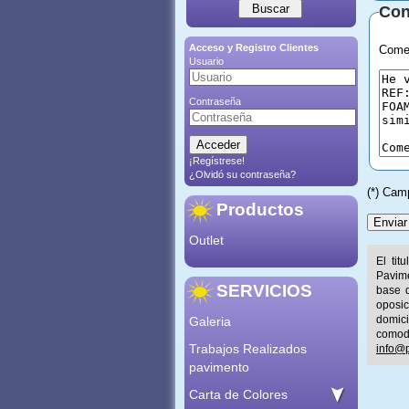
Con
Acceso y Registro Clientes
Comen
Usuario
Contraseña
¡Regístrese!
¿Olvidó su contraseña?
(*) Cam
Productos
Outlet
El tit
Pavime
SERVICIOS
base d
oposic
Galeria
domic
comod
Trabajos Realizados
info@p
pavimento
Carta de Colores