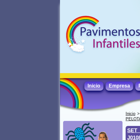
Inicio
Empresa
Inicio
PELOT
SET
J010