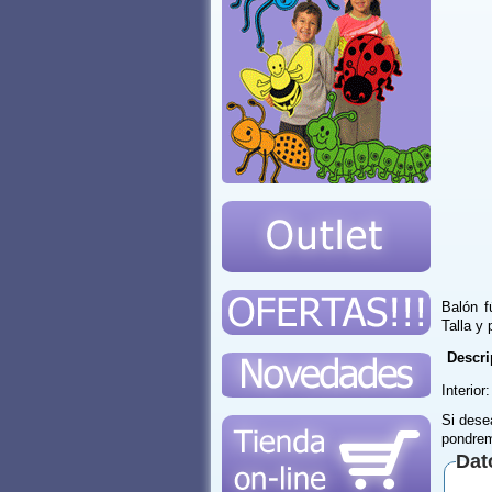
Balón f
Talla y
Descri
Interio
Si dese
pondrem
Dat