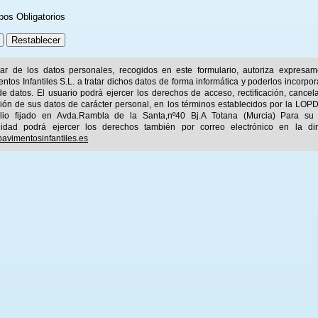
pos Obligatorios
ular de los datos personales, recogidos en este formulario, autoriza expresa
ntos Infantiles S.L. a tratar dichos datos de forma informática y poderlos incorpor
e datos. El usuario podrá ejercer los derechos de acceso, rectificación, cancel
ión de sus datos de carácter personal, en los términos establecidos por la LOPD
ilio fijado en Avda.Rambla de la Santa,nº40 Bj.A Totana (Murcia) Para su
idad podrá ejercer los derechos también por correo electrónico en la dir
avimentosinfantiles.es