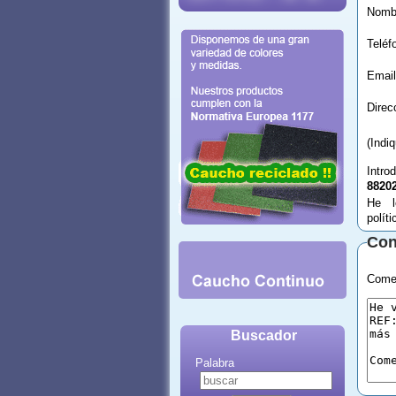
Email
(Indi
Intro
8820
He l
polít
Con
Comen
Buscador
Palabra