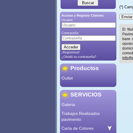
(*) Cam
Acceso y Registro Clientes
Usuario
El tit
Contraseña
Pavime
base d
oposic
domic
¡Regístrese!
comod
¿Olvidó su contraseña?
info@p
Productos
Outlet
SERVICIOS
Galeria
Trabajos Realizados
pavimento
Carta de Colores