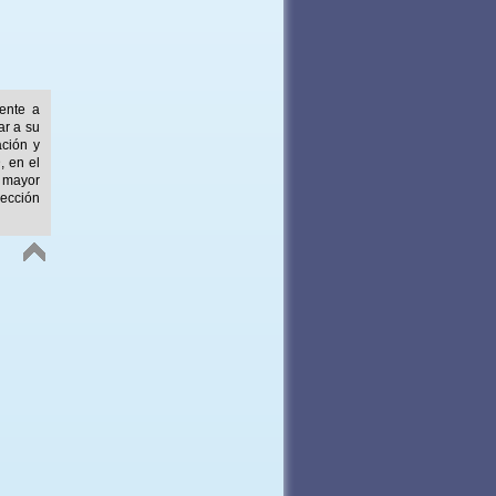
mente a
ar a su
ación y
, en el
 mayor
ección