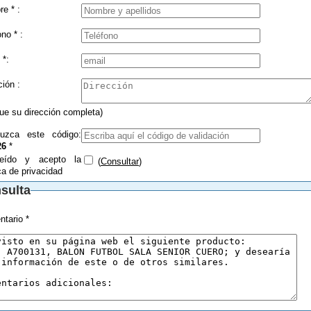
Nombre * :
Teléfono * :
 *:
Dirección :
que su dirección completa)
duzca este código:
26
*
eído y acepto la
(
Consultar
)
ica de privacidad
sulta
tario *