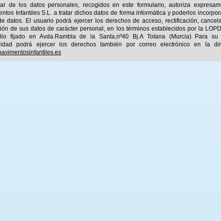
ular de los datos personales, recogidos en este formulario, autoriza expresa
ntos Infantiles S.L. a tratar dichos datos de forma informática y poderlos incorpor
e datos. El usuario podrá ejercer los derechos de acceso, rectificación, cancel
ión de sus datos de carácter personal, en los términos establecidos por la LOPD
ilio fijado en Avda.Rambla de la Santa,nº40 Bj.A Totana (Murcia) Para su
idad podrá ejercer los derechos también por correo electrónico en la dir
avimentosinfantiles.es