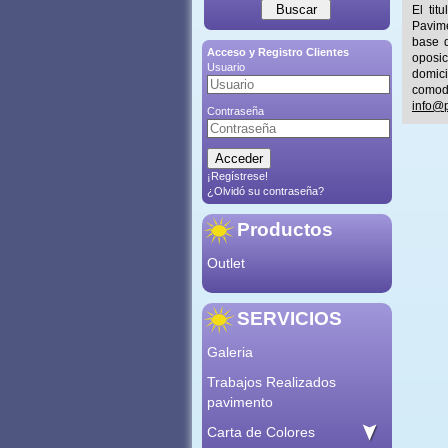
El tit
Pavime
base d
Acceso y Registro Clientes
oposic
Usuario
domic
comod
info@p
Contraseña
¡Regístrese!
¿Olvidó su contraseña?
Productos
Outlet
SERVICIOS
Galeria
Trabajos Realizados
pavimento
Carta de Colores