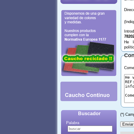
(Indi
Intro
7820
He l
polít
Con
Comen
Buscador
(*) Cam
Palabra