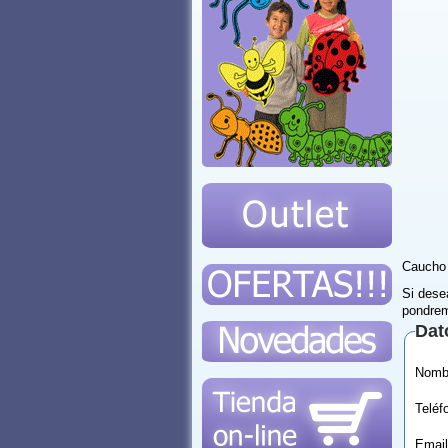
Caucho 
Si dese
pondrem
Dat
Email