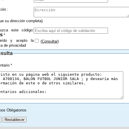
Dirección :
que su dirección completa)
duzca este código:
26
*
eído y acepto la
(
Consultar
)
ica de privacidad
sulta
tario *
pos Obligatorios