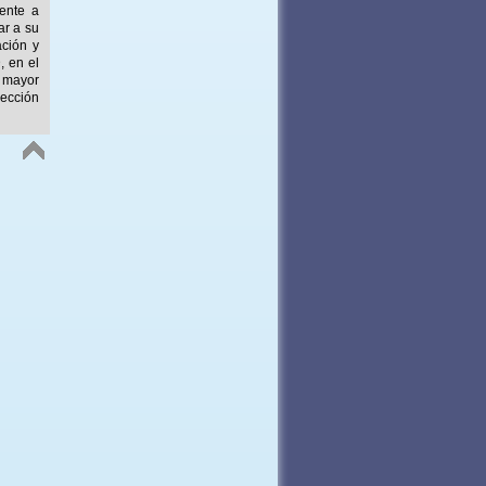
mente a
ar a su
ación y
, en el
 mayor
ección