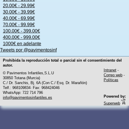
20.00€ - 29.99€
30.00€ - 39.99€
40.00€ - 69.99€
70.00€ - 99.99€
100.00€ - 399.00€
400.00€ - 999.00€
1000€ en adelante
Tweets por @pavimentosinf
Prohibida la reproducción total o parcial sin el consentimiento del
autor.
Intranet
-
© Pavimentos Infantiles,S.L.U
Correo web
-
30850 Totana (Murcia)
Políticas
C./ Dr. Sanchis, Bj. 6A (Con C./ Esq. Dr. Marañón)
Telf.: 968109834· Fax: 968424046
WhatsApp: 722 714 796
Powered by:
info@pavimentosinfantiles.es
Superweb