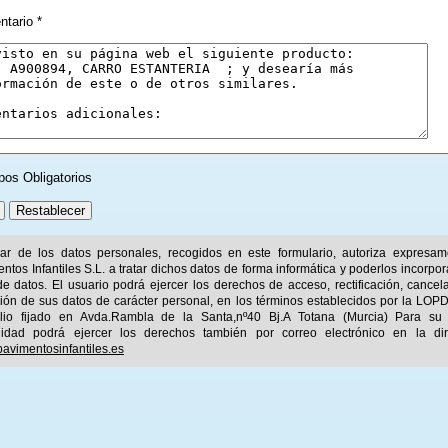
tario *
pos Obligatorios
ular de los datos personales, recogidos en este formulario, autoriza expresa
ntos Infantiles S.L. a tratar dichos datos de forma informática y poderlos incorpor
e datos. El usuario podrá ejercer los derechos de acceso, rectificación, cancel
ión de sus datos de carácter personal, en los términos establecidos por la LOPD
ilio fijado en Avda.Rambla de la Santa,nº40 Bj.A Totana (Murcia) Para su
idad podrá ejercer los derechos también por correo electrónico en la dir
avimentosinfantiles.es