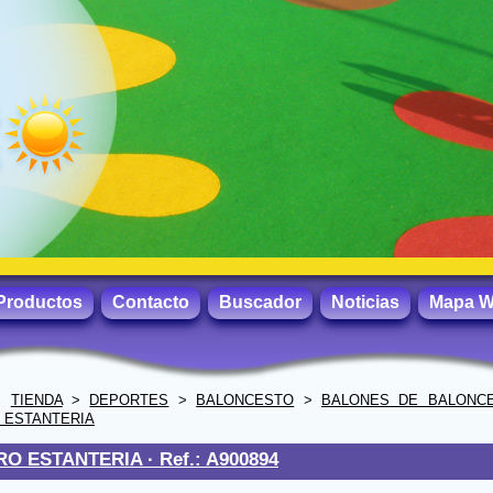
Productos
Contacto
Buscador
Noticias
Mapa 
>
TIENDA
>
DEPORTES
>
BALONCESTO
>
BALONES DE BALONC
 ESTANTERIA
RO ESTANTERIA ·
Ref.: A900894