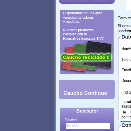
Carro e
Si dese
pondrem
Dat
Email
(Indi
Intro
7820
Buscador
He l
polít
Palabra
Con