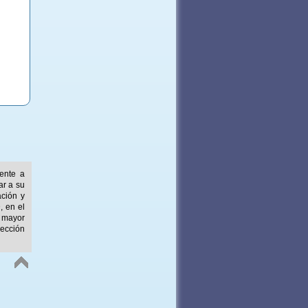
mente a
ar a su
ación y
, en el
 mayor
ección