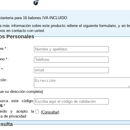
stanteria para 16 balones.IVA INCLUIDO.
a más información sobre este producto rellene el siguiente formulario, y en b
os en contacto con usted.
os Personales
Nombre * :
Teléfono * :
 *:
Dirección :
que su dirección completa)
duzca este código:
26
*
eído y acepto la
(
Consultar
)
ica de privacidad
sulta