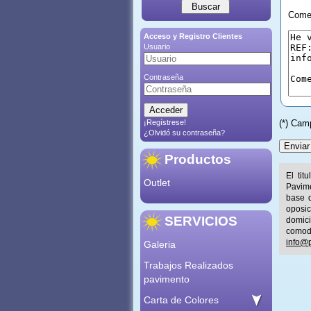
Comen
Acceso y Registro Clientes
Usuario
Contraseña
¡Regístrese!
(*) Cam
¿Olvidó su contraseña?
Productos
El tit
Outlet
Pavime
base d
oposic
SERVICIOS
domic
comod
info@p
Galeria
Trabajos Realizados
pavimento
Carta de Colores