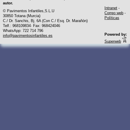
autor.
Intranet
-
© Pavimentos Infantiles,S.L.U
Correo web
-
30850 Totana (Murcia)
Políticas
C./ Dr. Sanchis, Bj. 6A (Con C./ Esq. Dr. Marañón)
Telf.: 968109834· Fax: 968424046
WhatsApp: 722 714 796
Powered by:
info@pavimentosinfantiles.es
Superweb