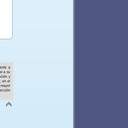
mente a
ar a su
ación y
, en el
 mayor
ección