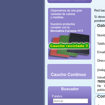
Red bad
Si dese
pondrem
Dat
Email
(Indi
Intro
7820
He l
Buscador
polít
Con
Palabra