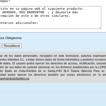
tario *
pos Obligatorios
ular de los datos personales, recogidos en este formulario, autoriza expresa
ntos Infantiles S.L. a tratar dichos datos de forma informática y poderlos incorpor
e datos. El usuario podrá ejercer los derechos de acceso, rectificación, cancel
ión de sus datos de carácter personal, en los términos establecidos por la LOPD
ilio fijado en Avda.Rambla de la Santa,nº40 Bj.A Totana (Murcia) Para su
idad podrá ejercer los derechos también por correo electrónico en la dir
avimentosinfantiles.es