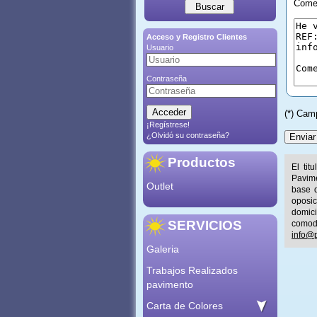
Comen
Acceso y Registro Clientes
Usuario
Contraseña
(*) Cam
¡Regístrese!
¿Olvidó su contraseña?
Productos
El tit
Pavime
Outlet
base d
oposic
domic
SERVICIOS
comod
info@p
Galeria
Trabajos Realizados
pavimento
Carta de Colores