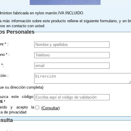
minton fabricada en nylon marrón.IVA INCLUIDO.
a más información sobre este producto rellene el siguiente formulario, y en b
os en contacto con usted.
os Personales
Nombre * :
Teléfono * :
 *:
Dirección :
que su dirección completa)
duzca este código:
26
*
eído y acepto la
(
Consultar
)
ica de privacidad
sulta