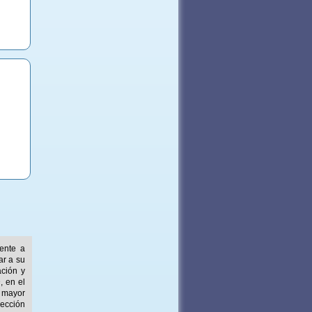
mente a
ar a su
ación y
, en el
 mayor
ección