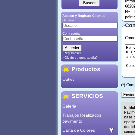
Intro
6820
He l
Acceso y Registro Clientes
polít
Usuario
Con
Contraseña
Comen
¡Regístrese!
¿Olvidó su contraseña?
Productos
Outlet
(*) Cam
SERVICIOS
Galeria
El tit
Pavime
Trabajos Realizados
base d
pavimento
oposic
domic
Carta de Colores
comod