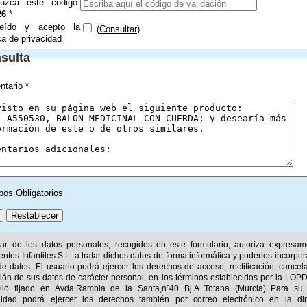
duzca este código:
26
*
eído y acepto la
(
Consultar
)
ica de privacidad
sulta
tario *
pos Obligatorios
ular de los datos personales, recogidos en este formulario, autoriza expresa
ntos Infantiles S.L. a tratar dichos datos de forma informática y poderlos incorpor
e datos. El usuario podrá ejercer los derechos de acceso, rectificación, cancel
ión de sus datos de carácter personal, en los términos establecidos por la LOPD
ilio fijado en Avda.Rambla de la Santa,nº40 Bj.A Totana (Murcia) Para su
idad podrá ejercer los derechos también por correo electrónico en la dir