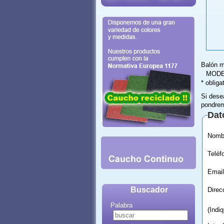
Balón m
MODE
* obliga
Si dese
pondrem
Dat
Email
Buscador
Palabra
(Indi