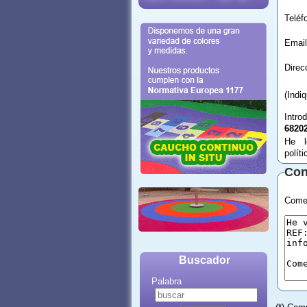
Email
(Indi
Intro
6820
He l
polít
Con
Comen
Buscador
Palabra