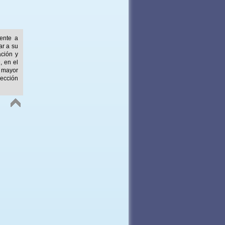
mente a
ar a su
ación y
, en el
 mayor
ección