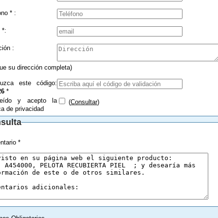
Teléfono * :
 *:
Dirección :
que su dirección completa)
duzca este código:
26
*
eído y acepto la
(
Consultar
)
ica de privacidad
sulta
tario *