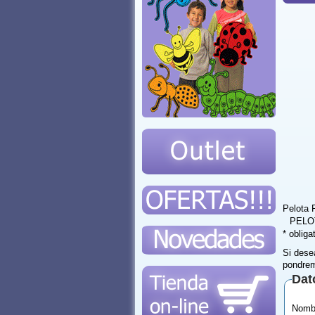
Pelota 
PELO
* obliga
Si dese
pondrem
Dat