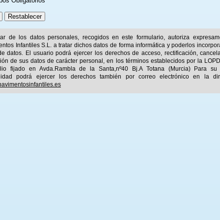
pos Obligatorios
ular de los datos personales, recogidos en este formulario, autoriza expresa
ntos Infantiles S.L. a tratar dichos datos de forma informática y poderlos incorpor
e datos. El usuario podrá ejercer los derechos de acceso, rectificación, cancel
ión de sus datos de carácter personal, en los términos establecidos por la LOPD
ilio fijado en Avda.Rambla de la Santa,nº40 Bj.A Totana (Murcia) Para su
idad podrá ejercer los derechos también por correo electrónico en la dir
avimentosinfantiles.es