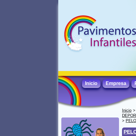
Inicio
Empresa
Inicio
DEPORT
>
PELO
PELO