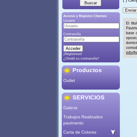
(*) Cam
Acceso y Registro Clientes
Usuario
El tit
Pavime
base d
Contraseña
oposic
domic
comod
info@p
¡Regístrese!
¿Olvidó su contraseña?
Productos
Outlet
SERVICIOS
Galeria
Trabajos Realizados
pavimento
Carta de Colores