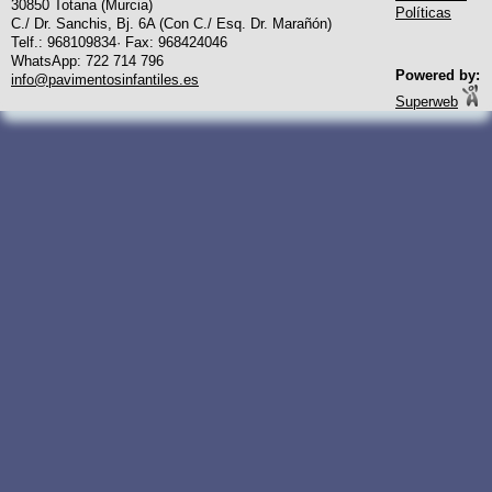
30850 Totana (Murcia)
Políticas
C./ Dr. Sanchis, Bj. 6A (Con C./ Esq. Dr. Marañón)
Telf.: 968109834· Fax: 968424046
WhatsApp: 722 714 796
Powered by:
info@pavimentosinfantiles.es
Superweb