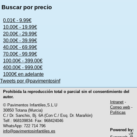
Buscar por precio
0.01€ - 9.99€
10.00€ - 19.99€
20.00€ - 29.99€
30.00€ - 39.99€
40.00€ - 69.99€
70.00€ - 99.99€
100.00€ - 399.00€
400.00€ - 999.00€
1000€ en adelante
Tweets por @pavimentosinf
Prohibida la reproducción total o parcial sin el consentimiento del
autor.
Intranet
-
© Pavimentos Infantiles,S.L.U
Correo web
-
30850 Totana (Murcia)
Políticas
C./ Dr. Sanchis, Bj. 6A (Con C./ Esq. Dr. Marañón)
Telf.: 968109834· Fax: 968424046
WhatsApp: 722 714 796
Powered by:
info@pavimentosinfantiles.es