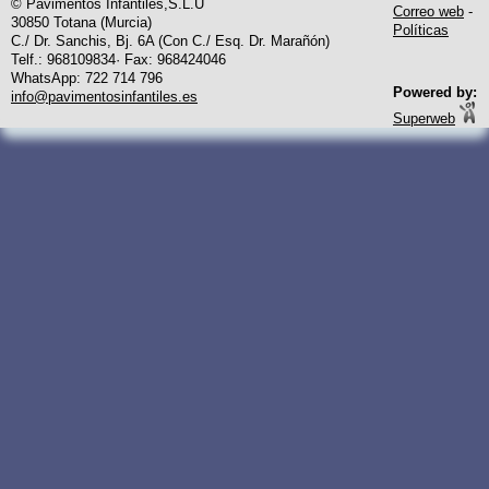
© Pavimentos Infantiles,S.L.U
Correo web
-
30850 Totana (Murcia)
Políticas
C./ Dr. Sanchis, Bj. 6A (Con C./ Esq. Dr. Marañón)
Telf.: 968109834· Fax: 968424046
WhatsApp: 722 714 796
Powered by:
info@pavimentosinfantiles.es
Superweb