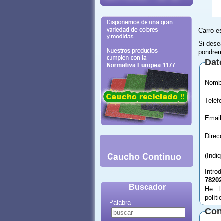
Carro e
Si dese
pondrem
Dat
Email
(Indi
Intro
7820
Buscador
He l
polít
Palabra
Con