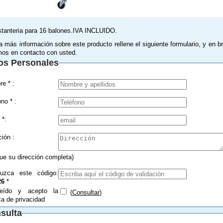
stanteria para 16 balones.IVA INCLUIDO.
a más información sobre este producto rellene el siguiente formulario, y en b
os en contacto con usted.
os Personales
Nombre * :
Teléfono * :
 *:
Dirección :
que su dirección completa)
duzca este código:
26
*
eído y acepto la
(
Consultar
)
ica de privacidad
sulta