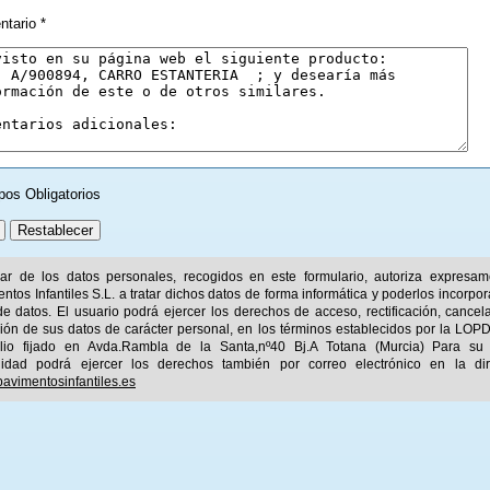
tario *
pos Obligatorios
ular de los datos personales, recogidos en este formulario, autoriza expresa
ntos Infantiles S.L. a tratar dichos datos de forma informática y poderlos incorpor
e datos. El usuario podrá ejercer los derechos de acceso, rectificación, cancel
ión de sus datos de carácter personal, en los términos establecidos por la LOPD
ilio fijado en Avda.Rambla de la Santa,nº40 Bj.A Totana (Murcia) Para su
idad podrá ejercer los derechos también por correo electrónico en la dir
avimentosinfantiles.es