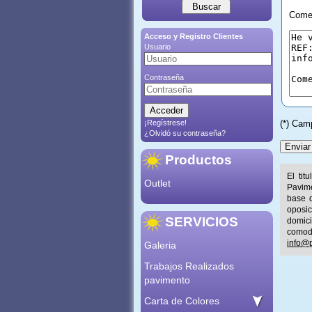
Comen
Acceso y Registro Clientes
Usuario
Contraseña
¡Regístrese!
(*) Cam
¿Olvidó su contraseña?
Productos
El tit
Outlet
Pavime
base d
oposic
SERVICIOS
domic
comod
info@p
Galeria
Trabajos Realizados
pavimento
Carta de Colores