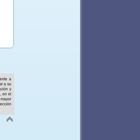
mente a
ar a su
ación y
, en el
 mayor
ección