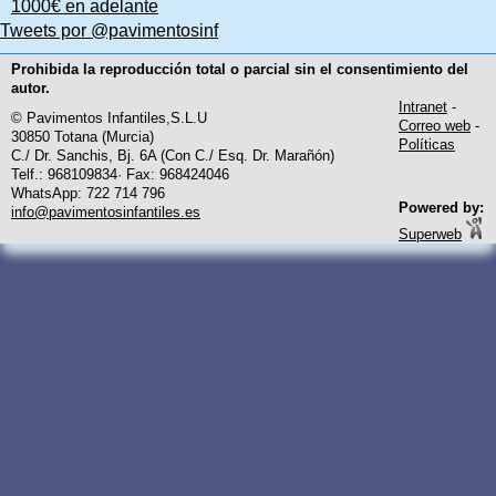
1000€ en adelante
Tweets por @pavimentosinf
Prohibida la reproducción total o parcial sin el consentimiento del
autor.
Intranet
-
© Pavimentos Infantiles,S.L.U
Correo web
-
30850 Totana (Murcia)
Políticas
C./ Dr. Sanchis, Bj. 6A (Con C./ Esq. Dr. Marañón)
Telf.: 968109834· Fax: 968424046
WhatsApp: 722 714 796
Powered by:
info@pavimentosinfantiles.es
Superweb