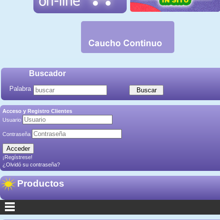
Buscador
Palabra
Acceso y Registro Clientes
Usuario
Contraseña
¡Regístrese!
¿Olvidó su contraseña?
Productos