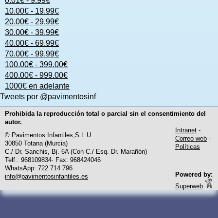
0.01€ - 9.99€
10.00€ - 19.99€
20.00€ - 29.99€
30.00€ - 39.99€
40.00€ - 69.99€
70.00€ - 99.99€
100.00€ - 399.00€
400.00€ - 999.00€
1000€ en adelante
Tweets por @pavimentosinf
Prohibida la reproducción total o parcial sin el consentimiento del
autor.
Intranet
-
© Pavimentos Infantiles,S.L.U
Correo web
-
30850 Totana (Murcia)
Políticas
C./ Dr. Sanchis, Bj. 6A (Con C./ Esq. Dr. Marañón)
Telf.: 968109834· Fax: 968424046
WhatsApp: 722 714 796
Powered by:
info@pavimentosinfantiles.es
Superweb