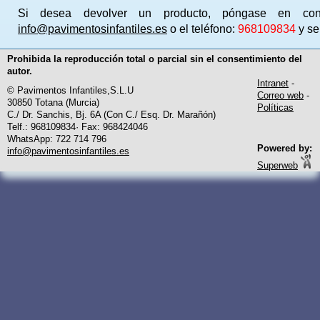
Si desea devolver un producto, póngase en co
info@pavimentosinfantiles.es
o el teléfono:
968109834
y se
Prohibida la reproducción total o parcial sin el consentimiento del
autor.
Intranet
-
© Pavimentos Infantiles,S.L.U
Correo web
-
30850 Totana (Murcia)
Políticas
C./ Dr. Sanchis, Bj. 6A (Con C./ Esq. Dr. Marañón)
Telf.: 968109834· Fax: 968424046
WhatsApp: 722 714 796
Powered by:
info@pavimentosinfantiles.es
Superweb