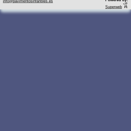
info@pavimentosinfantiles.es
Superweb