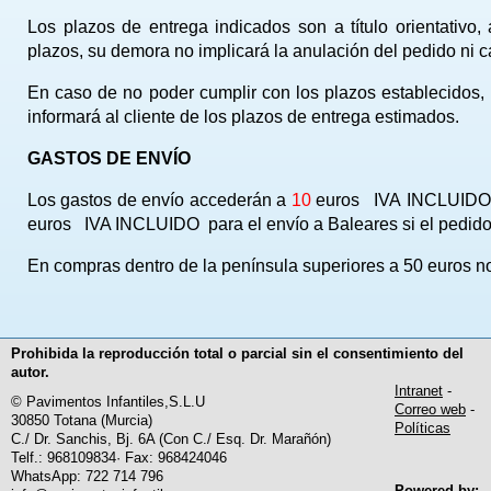
Los plazos de entrega indicados son a título orientativ
plazos, su demora no implicará la anulación del pedido ni 
En caso de no poder cumplir con los plazos establecidos, 
informará al cliente de los plazos de entrega estimados.
GASTOS DE ENVÍO
Los gastos de envío accederán a
10
euros IVA INCLUIDO si
euros IVA INCLUIDO para el envío a Baleares si el pedid
En compras dentro de la península superiores a 50 euros n
Prohibida la reproducción total o parcial sin el consentimiento del
autor.
Intranet
-
© Pavimentos Infantiles,S.L.U
Correo web
-
30850 Totana (Murcia)
Políticas
C./ Dr. Sanchis, Bj. 6A (Con C./ Esq. Dr. Marañón)
Telf.: 968109834· Fax: 968424046
WhatsApp: 722 714 796
Powered by: